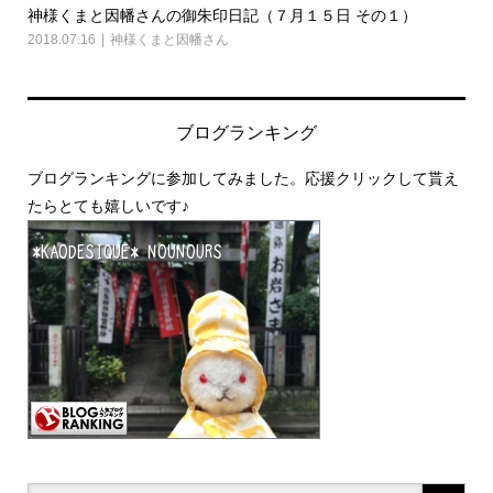
神様くまと因幡さんの御朱印日記（７月１５日 その１）
神
2018.07.16
神様くまと因幡さん
2018
ブログランキング
ブログランキングに参加してみました。応援クリックして貰え
たらとても嬉しいです♪