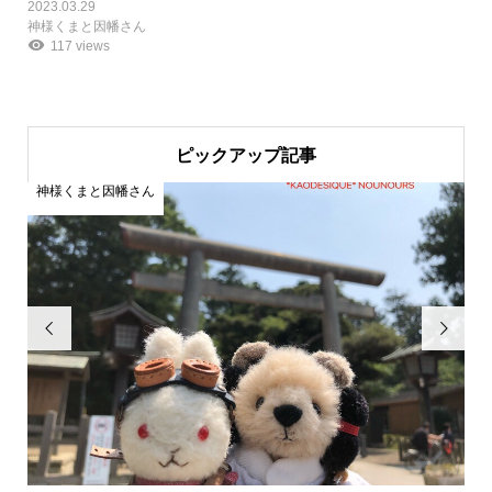
2023.03.29
神様くまと因幡さん
117 views
ピックアップ記事
神様くまと因幡さん
神

