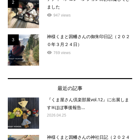
2
ました
947 views
神様くまと因幡さんの御朱印日記（２０２
3
０年３月２４日）
769 views
最近の記事
『くま屋さん倶楽部展vol.12』に出展しま
す※ほぼ事後報告...
2026.04.25
神様くまと因幡さんの神社日記（２０２４