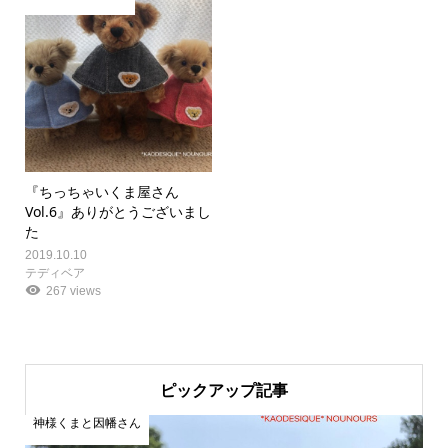
『ちっちゃいくま屋さん
Vol.6』ありがとうございまし
た
2019.10.10
テディベア
267 views
ピックアップ記事
神様くまと因幡さん
神