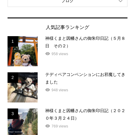
ブログ
人気記事ランキング
神様くまと因幡さんの御朱印日記（５月８
1
日 その２）
958 views
テディベアコンベンションにお邪魔してき
2
ました
948 views
神様くまと因幡さんの御朱印日記（２０２
3
０年３月２４日）
769 views