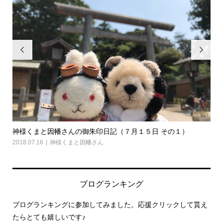


神様くまと因幡さんの御朱印日記（７月１５日 その１）
神
2018.07.16
神様くまと因幡さん
2018
ブログランキング
ブログランキングに参加してみました。応援クリックして貰え
たらとても嬉しいです♪