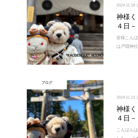
2024.11.18
神様く
４日－
皆様こんば
は戸隠神社
ブログ
2024.11.10
神様く
４日－
こんばんは