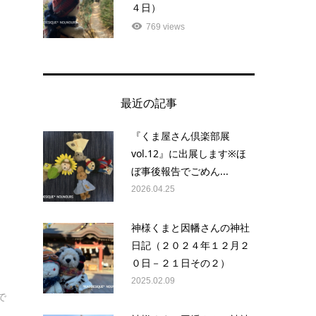
４日）
769 views
最近の記事
『くま屋さん倶楽部展
vol.12』に出展します※ほ
ぼ事後報告でごめん...
2026.04.25
神様くまと因幡さんの神社
日記（２０２４年１２月２
０日－２１日その２）
2025.02.09
で