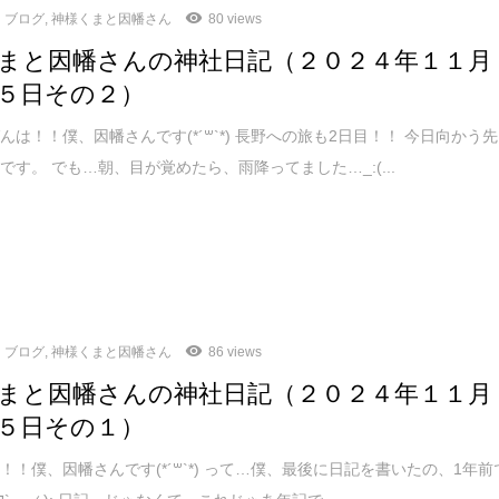
ブログ
,
神様くまと因幡さん
80 views
まと因幡さんの神社日記（２０２４年１１月
５日その２）
んは！！僕、因幡さんです(*´꒳`*) 長野への旅も2日目！！ 今日向かう先
です。 でも…朝、目が覚めたら、雨降ってました…_:(...
ブログ
,
神様くまと因幡さん
86 views
まと因幡さんの神社日記（２０２４年１１月
５日その１）
！！僕、因幡さんです(*´꒳`*) って…僕、最後に日記を書いたの、1年前