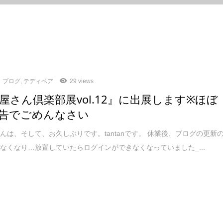
ブログ
,
テディベア
29 views
屋さん倶楽部展vol.12』に出展します※ほぼ
告でごめんなさい
んは、そして、お久しぶりです。tantanです。 休業後、ブログの更新
なくなり…放置していたらログインができなくなっていました_...