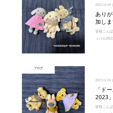
2023.12.04
ありが
加しま
皆様こんば
ィバル20
ブログ
2023.11.24
「ドー
202
皆様こんば