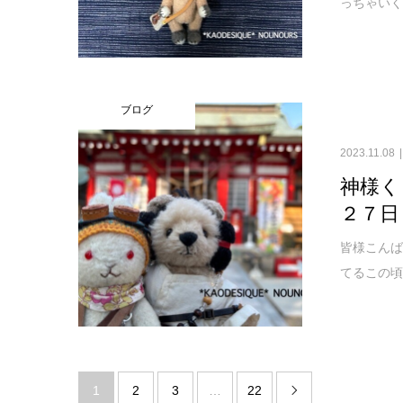
っちゃいく
ブログ
2023.11.08
神様く
２７日
皆様こんば
てるこの頃
1
2
3
…
22
