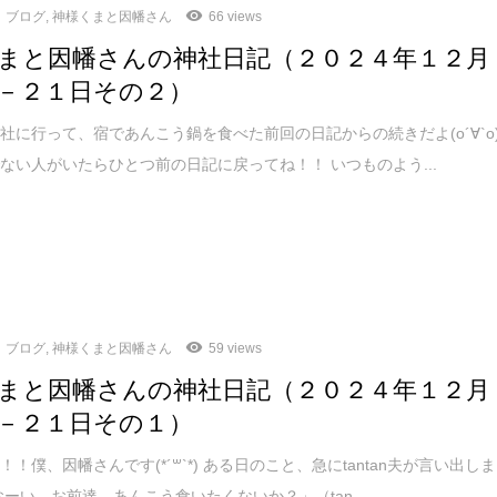
ブログ
,
神様くまと因幡さん
66 views
まと因幡さんの神社日記（２０２４年１２月
－２１日その２）
社に行って、宿であんこう鍋を食べた前回の日記からの続きだよ(о´∀`о
ない人がいたらひとつ前の日記に戻ってね！！ いつものよう...
ブログ
,
神様くまと因幡さん
59 views
まと因幡さんの神社日記（２０２４年１２月
－２１日その１）
！僕、因幡さんです(*´꒳`*) ある日のこと、急にtantan夫が言い出しま
おーい、お前達、あんこう食いたくないか？」（tan...