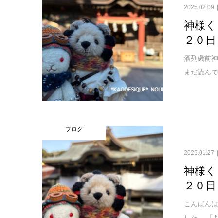
2025.02.09
神様く
２０日
酒列磯前神
まだ読んで
ブログ
2025.01.27
神様く
２０日
こんばんは！
した。 「