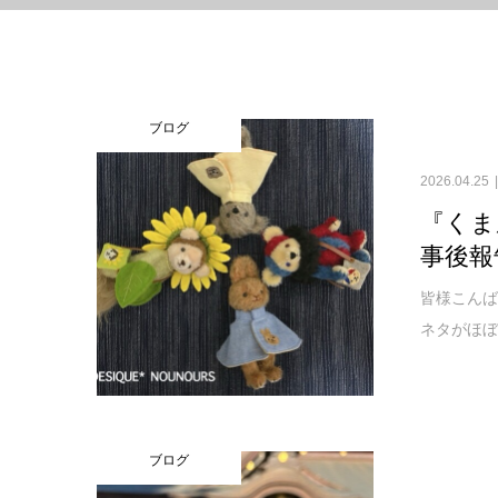
ブログ
2026.04.25
『くま
事後報
皆様こんば
ネタがほぼ
ブログ