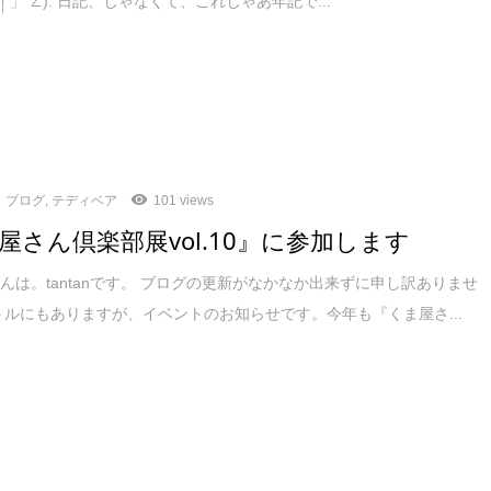
´ཀ`」 ∠): 日記、じゃなくて、これじゃあ年記で...
ブログ
,
テディベア
101 views
屋さん倶楽部展vol.10』に参加します
んは。tantanです。 ブログの更新がなかなか出来ずに申し訳ありませ
トルにもありますが、イベントのお知らせです。今年も『くま屋さ...