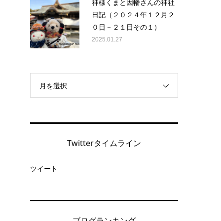
神様くまと因幡さんの神社
日記（２０２４年１２月２
０日－２１日その１）
2025.01.27
月を選択
Twitterタイムライン
ツイート
ブログランキング