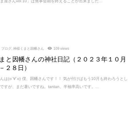
ま屋さんvol.10」は無事会期を終えることが出来ました...
ブログ
,
神様くまと因幡さん
109 views
まと因幡さんの神社日記（２０２３年１０月
－２８日）
んは(о´∀`о) 僕、因幡さんです！！ 気が付けばもう10月も終わろうとし
ですが、まだ暑いですね。tantan、半袖率高いです。...