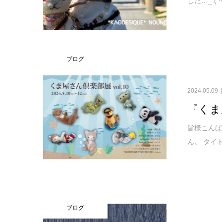
した…_:(
ブログ
2024.05.09
『くま
皆様こんば
ん。 タイ
ブログ