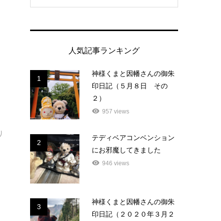
人気記事ランキング
神様くまと因幡さんの御朱
1
印日記（５月８日 その
２）
957 views
り
テディベアコンベンション
2
にお邪魔してきました
946 views
神様くまと因幡さんの御朱
3
印日記（２０２０年３月２