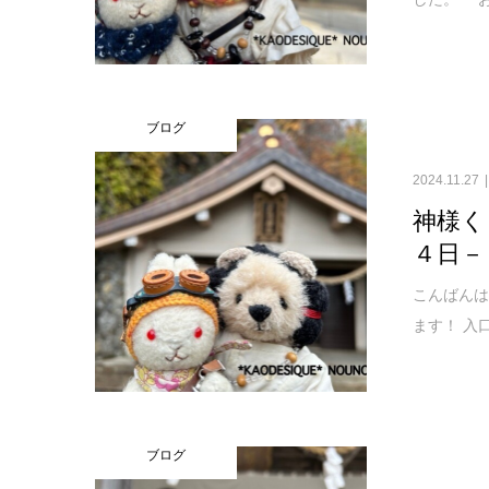
ブログ
2024.11.27
神様く
４日－
こんばんは
ます！ 入
ブログ