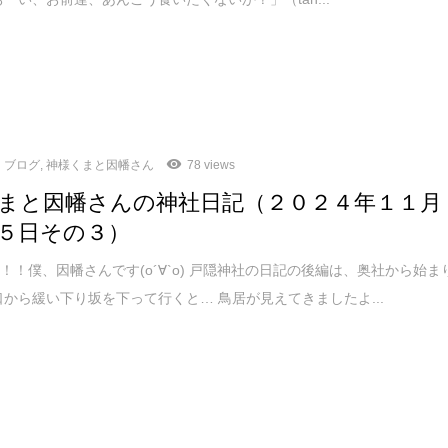
ブログ
,
神様くまと因幡さん
78 views
まと因幡さんの神社日記（２０２４年１１月
５日その３）
！！僕、因幡さんです(о´∀`о) 戸隠神社の日記の後編は、奥社から始ま
口から緩い下り坂を下って行くと… 鳥居が見えてきましたよ...