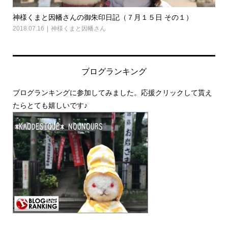
神様くまと因幡さんの御朱印日記（７月１５日 その１）
神
2018.07.16
神様くまと因幡さん
2018
ブログランキング
ブログランキングに参加してみました。応援クリックして貰え
たらとても嬉しいです♪