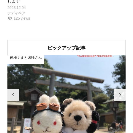
します
2023.12.04
テディベア
125 views
ピックアップ記事
神様くまと因幡さん
神

