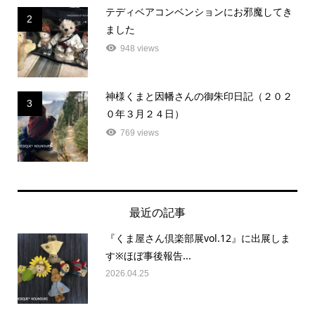
テディベアコンベンションにお邪魔してき
2
ました
948 views
神様くまと因幡さんの御朱印日記（２０２
3
０年３月２４日）
769 views
最近の記事
『くま屋さん倶楽部展vol.12』に出展しま
す※ほぼ事後報告...
2026.04.25