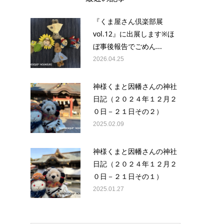
『くま屋さん倶楽部展
vol.12』に出展します※ほ
ぼ事後報告でごめん...
2026.04.25
神様くまと因幡さんの神社
日記（２０２４年１２月２
０日－２１日その２）
2025.02.09
神様くまと因幡さんの神社
日記（２０２４年１２月２
０日－２１日その１）
2025.01.27