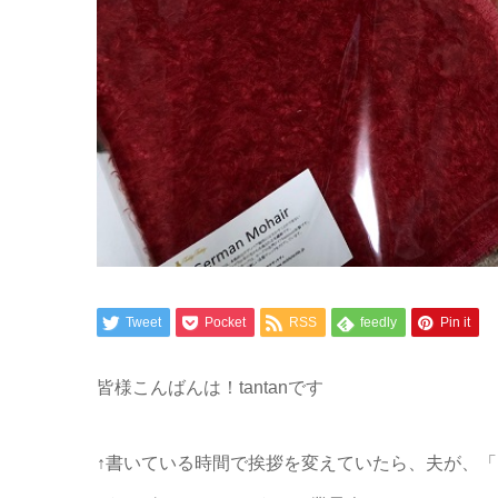
Tweet
Pocket
RSS
feedly
Pin it
皆様こんばんは！tantanです
↑書いている時間で挨拶を変えていたら、夫が、