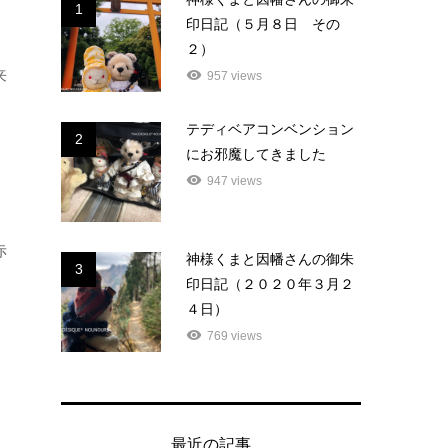
1
印日記（５月８日 その
２）
来
957 views
テディベアコンベンション
2
にお邪魔してきました
947 views
赤
神様くまと因幡さんの御朱
3
印日記（２０２０年３月２
４日）
769 views
最近の記事