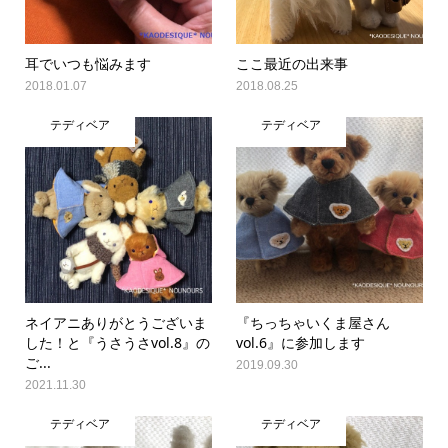
耳でいつも悩みます
ここ最近の出来事
2018.01.07
2018.08.25
テディベア
テディベア
ネイアニありがとうございま
『ちっちゃいくま屋さん
した！と『うさうさvol.8』の
vol.6』に参加します
ご...
2019.09.30
2021.11.30
テディベア
テディベア