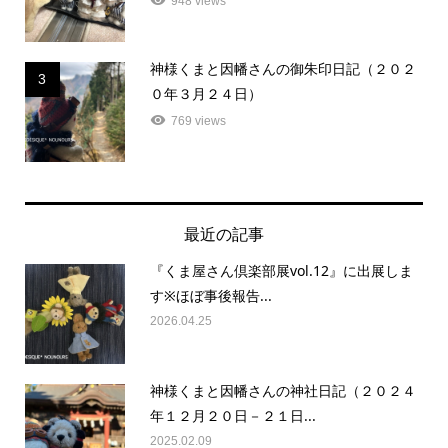
948 views
神様くまと因幡さんの御朱印日記（２０２
3
０年３月２４日）
769 views
最近の記事
『くま屋さん倶楽部展vol.12』に出展しま
す※ほぼ事後報告...
2026.04.25
神様くまと因幡さんの神社日記（２０２４
年１２月２０日－２１日...
2025.02.09