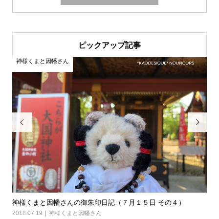
ピックアップ記事
神様くまと因幡さん
神


神様くまと因幡さんの御朱印日記（７月１５日 その３）
神
2018.07.18
神様くまと因幡さん
2018