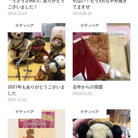
『うさうさvol.5』ありがとう
やばい！もう5月も半分過ぎ
ございました！
てますぜ
2018.12.10
2019.05.16
テディベア
テディベア
2021年もありがとうございま
去年からの宿題
した
2018.01.04
2021.12.31
テディベア
テディベア