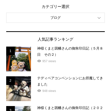
カテゴリー選択
ブログ
人気記事ランキング
神様くまと因幡さんの御朱印日記（５月８
1
日 その２）
957 views
テディベアコンベンションにお邪魔してき
2
ました
948 views
神様くまと因幡さんの御朱印日記（２０２
3