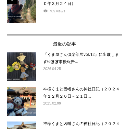
０年３月２４日）
769 views
最近の記事
『くま屋さん倶楽部展vol.12』に出展しま
す※ほぼ事後報告...
2026.04.25
神様くまと因幡さんの神社日記（２０２４
年１２月２０日－２１日...
2025.02.09
神様くまと因幡さんの神社日記（２０２４