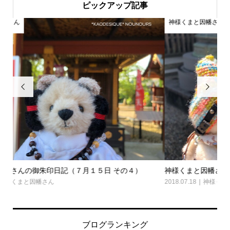
ピックアップ記事
神様くまと因幡さん
神


神様くまと因幡さんの御朱印日記（７月１５日 その３）
神
2018.07.18
神様くまと因幡さん
2018
ブログランキング