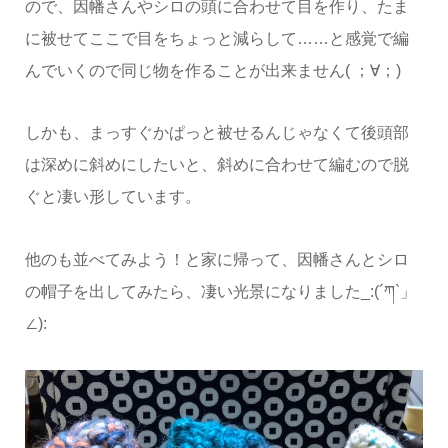
ので、因幡さんやシロの頭に合わせて目を作り、たま
に被せてここで目をちょっと減らして……と感覚で編
んでいくので同じ物を作ることが出来ません( ；∀；)
しかも、まっすぐかぱっと被せるんじゃなくて後頭部
は深めに斜めにしたいと、斜めに合わせて編むので脱
ぐと凄い形しています。
他のも並べてみよう！と家に帰って、因幡さんとシロ
の帽子を出してみたら、凄い光景になりました_:(´ཀ`」
∠):