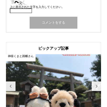
上に表示された文字を入力してください。
ピックアップ記事
神様くまと因幡さん
神

