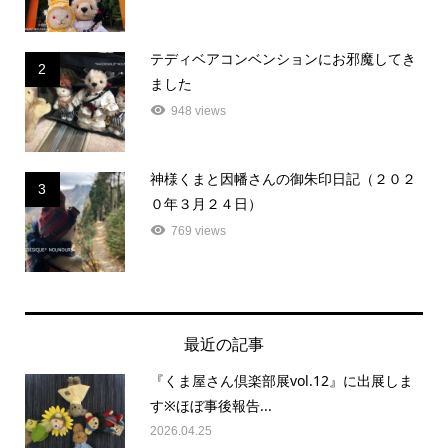
テディベアコンベンションにお邪魔してき
2
ました
948 views
神様くまと因幡さんの御朱印日記（２０２
3
０年３月２４日）
769 views
最近の記事
『くま屋さん倶楽部展vol.12』に出展しま
す※ほぼ事後報告...
2026.04.25