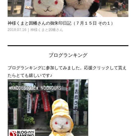
神様くまと因幡さんの御朱印日記（７月１５日 その１）
神
2018.07.16
神様くまと因幡さん
2018
ブログランキング
ブログランキングに参加してみました。応援クリックして貰え
たらとても嬉しいです♪