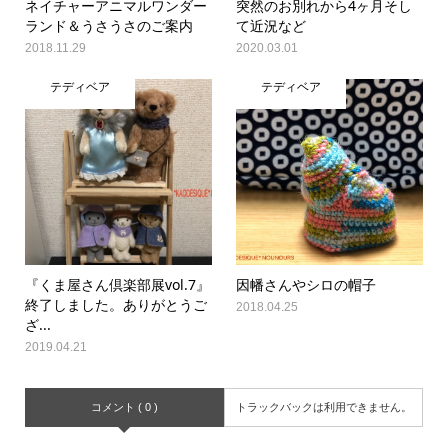
ネイチャーアニマルワンダー
突然のお別れから4ヶ月そし
ランド＆うさうさのご案内
て近況など
2018.11.29
2020.03.01
テディベア
テディベア
『くま屋さん倶楽部展vol.7』
因幡さんやシロの帽子
終了しました。ありがとうご
2018.04.25
ざ...
2019.04.21
コメント ( 0 )
トラックバックは利用できません。